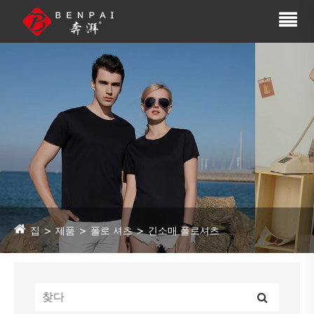
집
제품
폴로 셔츠
긴소매 폴로셔츠