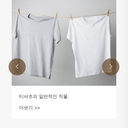


티셔츠의 일반적인 직물.
짧
할
더보기 >>
더