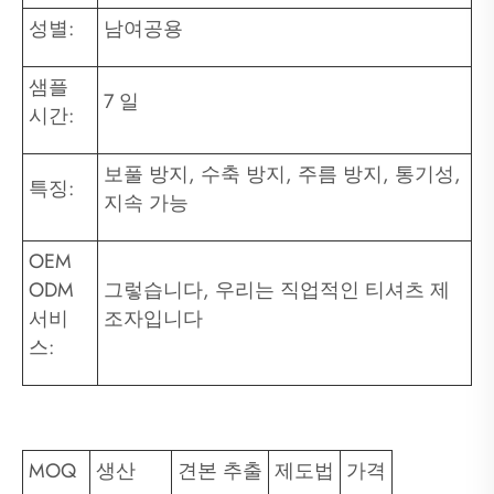
성별:
남여공용
샘플
7 일
시간:
보풀 방지, 수축 방지, 주름 방지, 통기성,
특징:
지속 가능
OEM
ODM
그렇습니다, 우리는 직업적인 티셔츠 제
서비
조자입니다
스:
MOQ
생산
견본 추출
제도법
가격