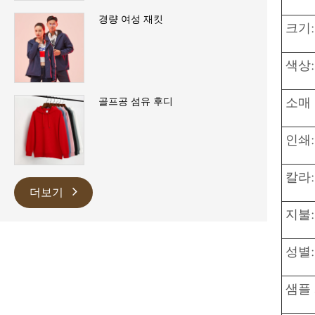
경량 여성 재킷
크기:
색상:
소매 
골프공 섬유 후디
인쇄:
칼라:
더보기
지불:
성별:
샘플 