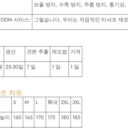
보풀 방지, 수축 방지, 주름 방지, 통기성,
 ODM 서비스:
그렇습니다, 우리는 직업적인 티셔츠 제
Q
생산
견본 추출
제도법
가격
개
25-30일
7 일
1 일
1 일
즈 차트
S
M
L
특대
2XL
3XL
 높이
160
165
170
175
180
185