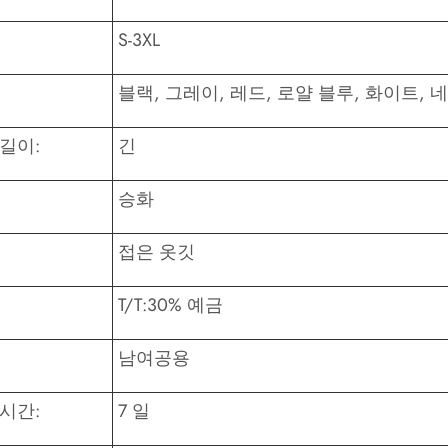
S-3XL
블랙, 그레이, 레드, 로얄 블루, 화이트, 
길이:
긴
승화
접은 옷깃
T/T:30% 예금
남여공용
시간:
7 일