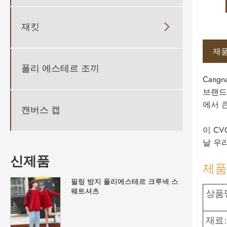
재킷

제품
폴리 에스테르 조끼
Cang
브랜드
에서 
캔버스 캡
이 C
날 우
신제품
제품
필링 방지 폴리에스테르 크루넥 스
웨트셔츠
상품
재료: