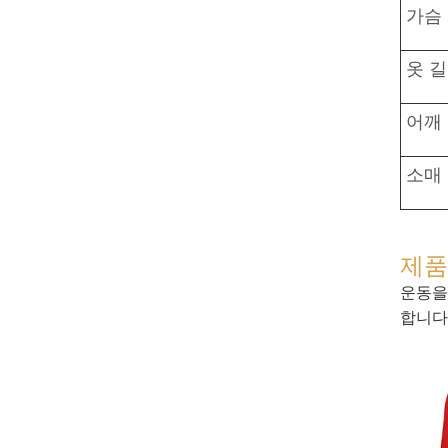
가슴
옷 
어깨
소매
제품
운동을
합니다