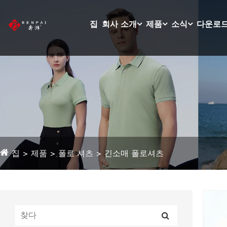
집
회사 소개
제품
소식
다운로
집
제품
폴로 셔츠
긴소매 폴로셔츠