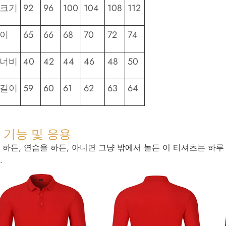
 크기
92
96
100
104
108
112
길이
65
66
68
70
72
74
 너비
40
42
44
46
48
50
 길이
59
60
61
62
63
64
 기능 및 응용
 하든, 연습을 하든, 아니면 그냥 밖에서 놀든 이 티셔츠는 하
.