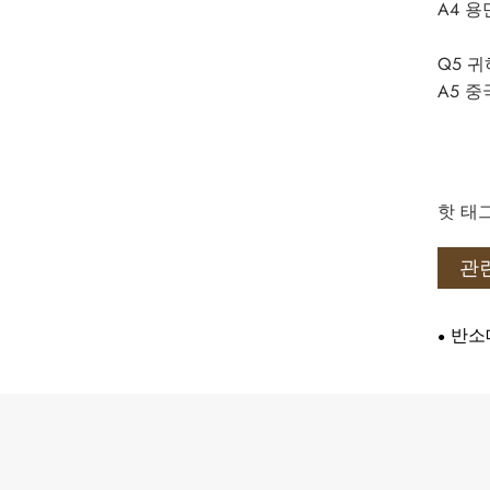
A4 
Q5 
A5 
핫 태그
관
반소