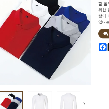
팔 폴
위한 
람이 
있다는
F