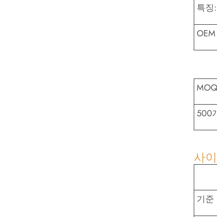
특징:
OEM
MO
500
사이
기준