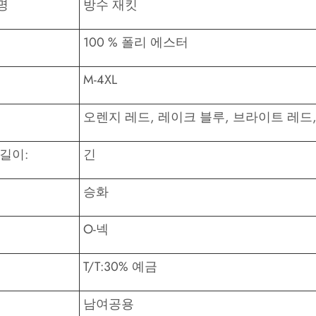
명
방수 재킷
100 % 폴리 에스터
M-4XL
오렌지 레드, 레이크 블루, 브라이트 레드,
길이:
긴
승화
O-넥
T/T:30% 예금
남여공용