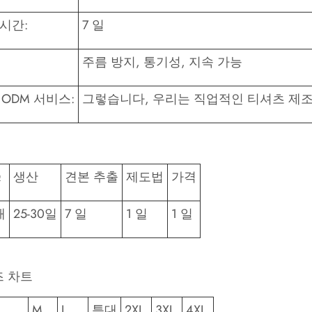
시간:
7 일
주름 방지, 통기성, 지속 가능
 ODM 서비스:
그렇습니다, 우리는 직업적인 티셔츠 제
Q
생산
견본 추출
제도법
가격
개
25-30일
7 일
1 일
1 일
 차트
M
L
특대
2XL
3XL
4XL