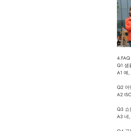
4.FAQ
Q1 
A1 예
Q2 
A2 ISO
Q3 
A3 