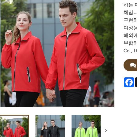
하는 
체입니
구현하
여성용
해외에
부합하는
Co.
F