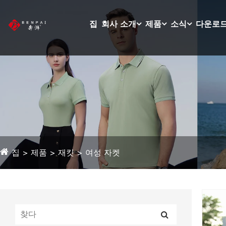
집
회사 소개
제품
소식
다운로
집
제품
재킷
여성 자켓