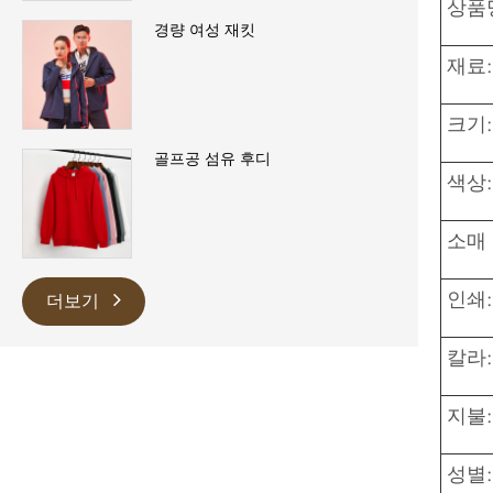
상품
경량 여성 재킷
재료:
크기:
골프공 섬유 후디
색상:
소매 
인쇄:
더보기
칼라:
지불:
성별: