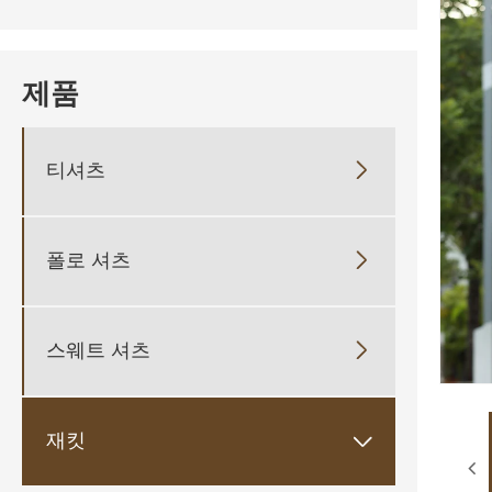
제품
티셔츠

폴로 셔츠

스웨트 셔츠

재킷
