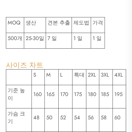
MOQ
생산
견본 추출
제도법
가격
500개
25-30일
7 일
1 일
1 일
사이즈 차트
S
M
L
특대
2XL
3XL
4XL
기준 높
160
165
170
175
180
185
195
이
가슴 크
48
50
52
54
56
58
60
기