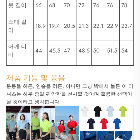
옷 길이
66
68
70
72
74
76
78
소매 길
18.9
19.7
20.5
21.3
22.1
22.9
23.7
이
어깨 너
44
45.5
47
48.5
50
51.5
54
비
제품 기능 및 응용
운동을 하든, 연습을 하든, 아니면 그냥 밖에서 놀든 이 티
셔츠는 하루 종일 편안함을 선사할 것이며 훌륭한 선택이
될 것이라고 생각합니다.