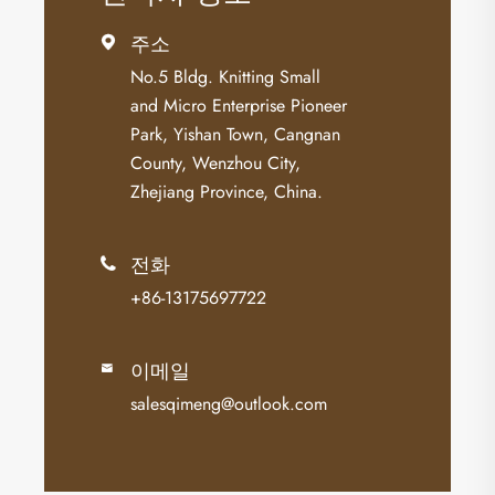
주소

No.5 Bldg. Knitting Small
and Micro Enterprise Pioneer
Park, Yishan Town, Cangnan
County, Wenzhou City,
Zhejiang Province, China.
전화

+86-13175697722
이메일

salesqimeng@outlook.com