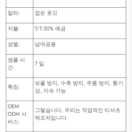
칼라:
접은 옷깃
지불:
T/T:30% 예금
성별:
남여공용
샘플 시
7 일
간:
보풀 방지, 수축 방지, 주름 방지, 통기
특징:
성, 지속 가능
OEM
그렇습니다, 우리는 직업적인 티셔츠
ODM 서
제조자입니다
비스: