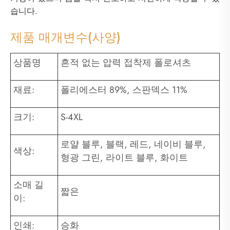
습니다.
제품 매개변수(사양)
상품명
흔적 없는 압력 접착제 폴로셔츠
재료:
폴리에스터 89%, 스판덱스 11%
크기:
S-4XL
로얄 블루, 블랙, 레드, 네이비 블루,
색상:
형광 그린, 라이트 블루, 화이트
소매 길
짧은
이:
인쇄:
승화