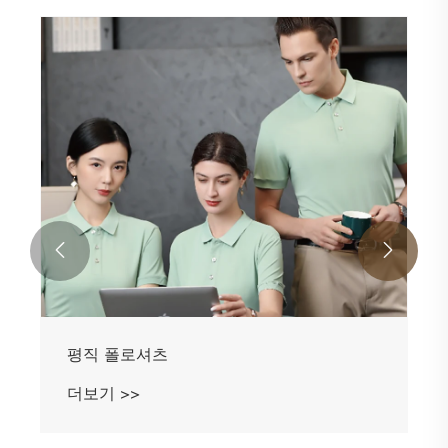


평직 폴로셔츠
더보기 >>