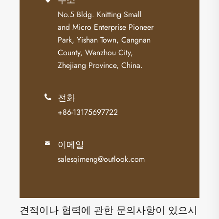
No.5 Bldg. Knitting Small
and Micro Enterprise Pioneer
Park, Yishan Town, Cangnan
County, Wenzhou City,
Zhejiang Province, China.
전화

+86-13175697722
이메일

salesqimeng@outlook.com
견적이나 협력에 관한 문의사항이 있으시